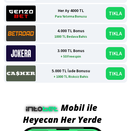
Her Ay 4000 TL
TIKLA
Para Yatırma Bonusu
4.000 TL Bonus
TIKLA
1000 TL Bedava Bahis
3.000 TL Bonus
TIKLA
+ 50 Freespin
5.000 TL İade Bonusu
TIKLA
+ 1000 TL Risksiz Bahis