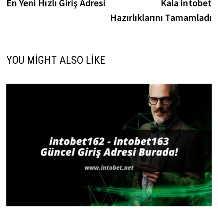
En Yeni Hızlı Giriş Adresi
Kala intobet
Hazırlıklarını Tamamladı
YOU MIGHT ALSO LIKE