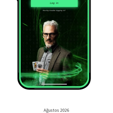
Ağustos 2026