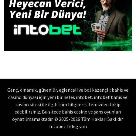
Genç, dinamik, güvenilir, eğlenceli ve bol kazançlı; bahis ve
casino dünyası için yeni bir nefes intobet. intobet bahis ve
casino sitesi ile ilgili tüm bilgileri sitemizden takip
edebilirsiniz. Bu sitede bahis casino ve şans oyunları
oynatılmamaktadır. © 2025-2026 Tüm Hakları Saklıdır.
Intobet Telegram