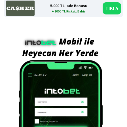
5.000 TL İade Bonusu
TIKLA
+ 1000 TL Risksiz Bahis