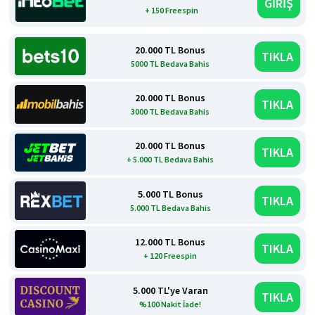
GİRİŞ
+ 150 Freespin
20.000 TL Bonus
TIKLA
5000 TL Bedava Bahis
20.000 TL Bonus
TIKLA
3000 TL Bedava Bahis
20.000 TL Bonus
TIKLA
+ 5.000 TL Bedava Bahis
5.000 TL Bonus
TIKLA
5.000 TL Bedava Bahis
12.000 TL Bonus
TIKLA
+ 120 Freespin
5.000 TL'ye Varan
TIKLA
%100 Nakit İade!