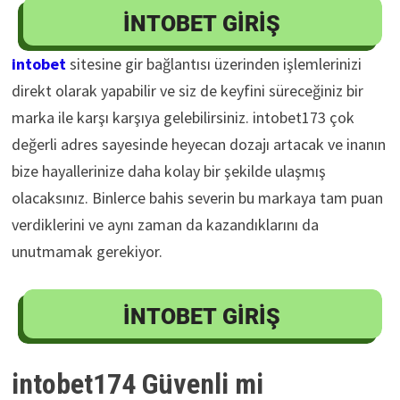
intobet
sitesine gir bağlantısı üzerinden işlemlerinizi
direkt olarak yapabilir ve siz de keyfini süreceğiniz bir
marka ile karşı karşıya gelebilirsiniz. intobet173 çok
değerli adres sayesinde heyecan dozajı artacak ve inanın
bize hayallerinize daha kolay bir şekilde ulaşmış
olacaksınız. Binlerce bahis severin bu markaya tam puan
verdiklerini ve aynı zaman da kazandıklarını da
unutmamak gerekiyor.
intobet174 Güvenli mi