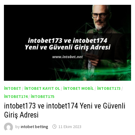
INTOBET
/
INTOBET KAYIT OL
/
INTOBET MOBIL
/
INTOBET173
/
INTOBET174
/
INTOBET175
intobet173 ve intobet174 Yeni ve Güvenli
Giriş Adresi
by
intobet betting
11 Ekim 2023