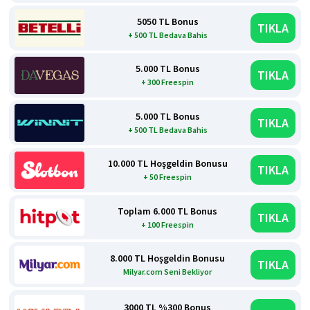
5050 TL Bonus
TIKLA
+ 500 TL Bedava Bahis
5.000 TL Bonus
TIKLA
+ 300 Freespin
5.000 TL Bonus
TIKLA
+ 500 TL Bedava Bahis
10.000 TL Hoşgeldin Bonusu
TIKLA
+ 50 Freespin
Toplam 6.000 TL Bonus
TIKLA
+ 100 Freespin
8.000 TL Hoşgeldin Bonusu
TIKLA
Milyar.com Seni Bekliyor
3000 TL %300 Bonus