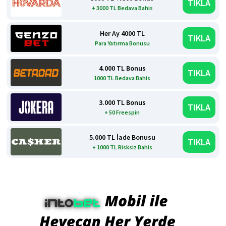
TIKLA
+ 3000 TL Bedava Bahis
Her Ay 4000 TL
TIKLA
Para Yatırma Bonusu
4.000 TL Bonus
TIKLA
1000 TL Bedava Bahis
3.000 TL Bonus
TIKLA
+ 50 Freespin
5.000 TL İade Bonusu
TIKLA
+ 1000 TL Risksiz Bahis