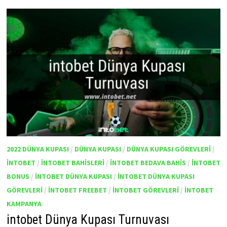
2022 DÜNYA KUPASI
/
DÜNYA KUPASI
/
DÜNYA KUPASI GÖREVLERI
/
INTOBET
/
INTOBET BAHISLERI
/
INTOBET BEDAVA BAHIS
/
INTOBET
BONUS
/
INTOBET DÜNYA KUPASI
/
INTOBET DÜNYA KUPASI
GÖREVLERI
/
INTOBET FREEBET
/
INTOBET GÖREVLERI
/
INTOBET
KAMPANYA
intobet Dünya Kupası Turnuvası