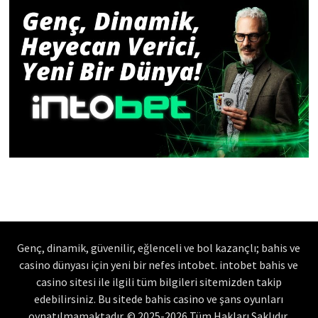
Genç, dinamik, güvenilir, eğlenceli ve bol kazançlı; bahis ve
casino dünyası için yeni bir nefes intobet. intobet bahis ve
casino sitesi ile ilgili tüm bilgileri sitemizden takip
edebilirsiniz. Bu sitede bahis casino ve şans oyunları
oynatılmamaktadır. © 2025-2026 Tüm Hakları Saklıdır.