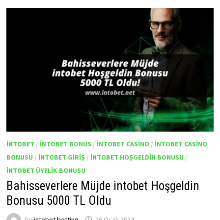
INTOBET
/
INTOBET BONUS
/
INTOBET CASINO
/
INTOBET CASINO
BONUSU
/
INTOBET GIRIŞ
/
INTOBET HOŞGELDIN BONUSU
/
INTOBET ÜYELIK BONUSU
Bahisseverlere Müjde intobet Hoşgeldin
Bonusu 5000 TL Oldu
by
intobet betting
26 Ocak 2024