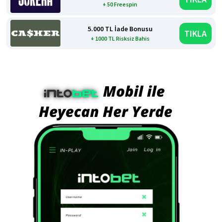
+ 50 Freespin
5.000 TL İade Bonusu
TIKLA
+ 1000 TL Risksiz Bahis