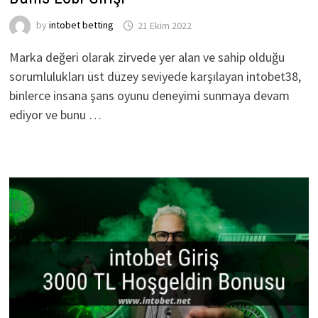
by
intobet betting
21 Ekim 2022
Marka değeri olarak zirvede yer alan ve sahip olduğu
sorumlulukları üst düzey seviyede karşılayan intobet38,
binlerce insana şans oyunu deneyimi sunmaya devam
ediyor ve bunu …