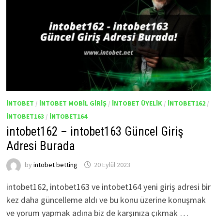
INTOBET
/
INTOBET MOBIL GIRIŞ
/
INTOBET ÜYELIK
/
INTOBET162
/
INTOBET163
/
INTOBET164
intobet162 – intobet163 Güncel Giriş
Adresi Burada
by
intobet betting
20 Eylül 2023
intobet162, intobet163 ve intobet164 yeni giriş adresi bir
kez daha güncelleme aldı ve bu konu üzerine konuşmak
ve yorum yapmak adına biz de karşınıza çıkmak …