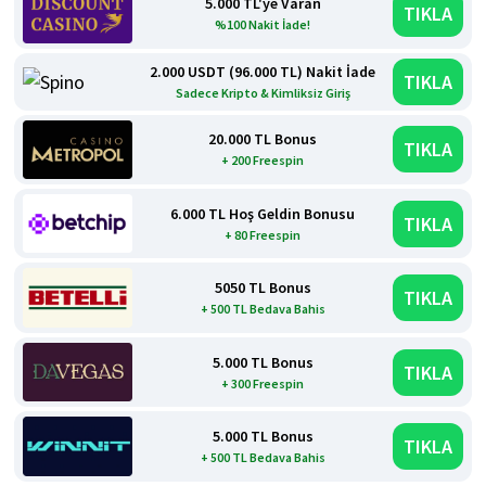
5.000 TL'ye Varan
TIKLA
%100 Nakit İade!
2.000 USDT (96.000 TL) Nakit İade
TIKLA
Sadece Kripto & Kimliksiz Giriş
20.000 TL Bonus
TIKLA
+ 200 Freespin
6.000 TL Hoş Geldin Bonusu
TIKLA
+ 80 Freespin
5050 TL Bonus
TIKLA
+ 500 TL Bedava Bahis
5.000 TL Bonus
TIKLA
+ 300 Freespin
5.000 TL Bonus
TIKLA
+ 500 TL Bedava Bahis