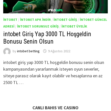
INTOBET
/
INTOBET APK INDIR
/
INTOBET GIRIŞ
/
INTOBET GÜNCEL
ADRESI
/
INTOBET SORUNSUZ GIRIŞ
/
INTOBET ÜYELIK
intobet Giriş Yap 3000 TL Hoşgeldin
Bonusu Senin Olsun
by
intobet betting
9 Ağustos 2022
intobet giriş yap 3000 TL hoşgeldin bonusu senin olsun
kampanyasından yararlanmak isteyen oyun severler,
siteye parasız olarak kayıt olabilir ve hesaplarına en az
2500 TL …
CANLI BAHIS VE CASINO