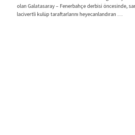
olan Galatasaray – Fenerbahçe derbisi öncesinde, sar
lacivertli kulüp taraftarlarını heyecanlandıran …