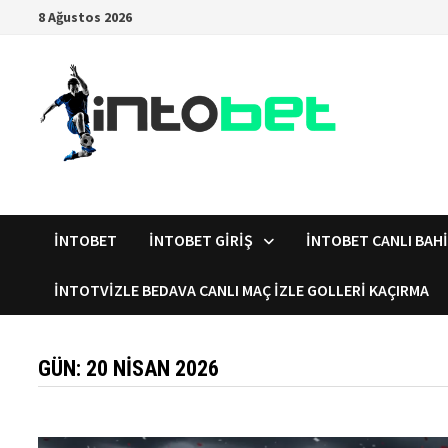
İçeriğe
8 Ağustos 2026
geç
INTOBET
INTOBET GIRIŞ
INTOBET CANLI BAH
INTOTVIZLE BEDAVA CANLI MAÇ İZLE GOLLERI KAÇIRMA
GÜN:
20 NISAN 2026