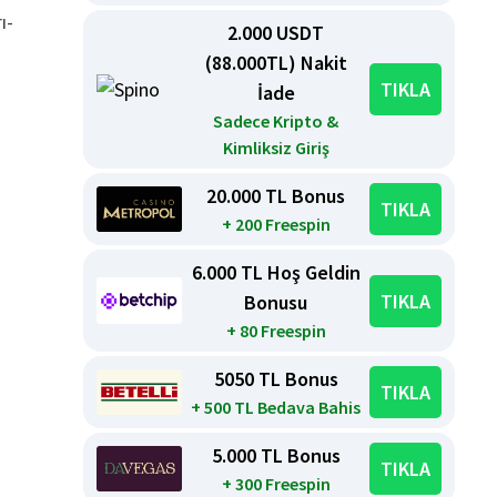
ı-
2.000 USDT
(88.000TL) Nakit
TIKLA
İade
Sadece Kripto &
Kimliksiz Giriş
20.000 TL Bonus
TIKLA
+ 200 Freespin
6.000 TL Hoş Geldin
TIKLA
Bonusu
+ 80 Freespin
5050 TL Bonus
TIKLA
+ 500 TL Bedava Bahis
5.000 TL Bonus
TIKLA
+ 300 Freespin