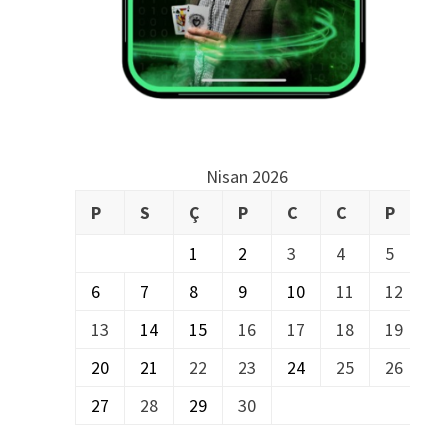
Nisan 2026
P
S
Ç
P
C
C
P
1
2
3
4
5
6
7
8
9
10
11
12
13
14
15
16
17
18
19
20
21
22
23
24
25
26
27
28
29
30