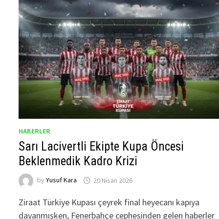
HABERLER
Sarı Lacivertli Ekipte Kupa Öncesi
Beklenmedik Kadro Krizi
by
Yusuf Kara
20 Nisan 2026
Ziraat Türkiye Kupası çeyrek final heyecanı kapıya
dayanmışken, Fenerbahçe cephesinden gelen haberler