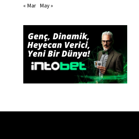
« Mar
May »