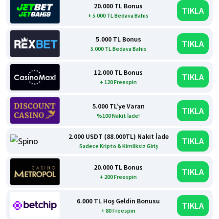
20.000 TL Bonus
TIKLA
+ 5.000 TL Bedava Bahis
5.000 TL Bonus
TIKLA
5.000 TL Bedava Bahis
12.000 TL Bonus
TIKLA
+ 120 Freespin
5.000 TL'ye Varan
TIKLA
%100 Nakit İade!
2.000 USDT (88.000TL) Nakit İade
TIKLA
Sadece Kripto & Kimliksiz Giriş
20.000 TL Bonus
TIKLA
+ 200 Freespin
6.000 TL Hoş Geldin Bonusu
TIKLA
+ 80 Freespin