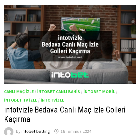
CANLI MAÇ İZLE
/
İNTOBET CANLI BAHIS
/
INTOBET MOBIL
/
INTOBET TV IZLE
/
INTOTVIZLE
intotvizle Bedava Canlı Maç İzle Golleri
Kaçırma
by
intobet betting
16 Temmuz 2024