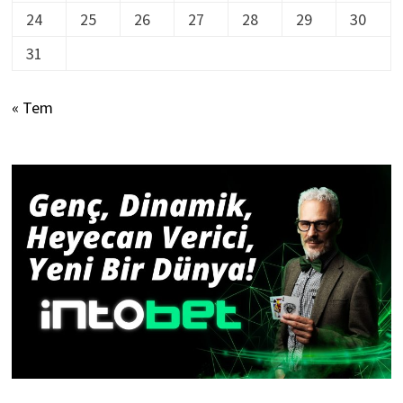
24
25
26
27
28
29
30
31
« Tem