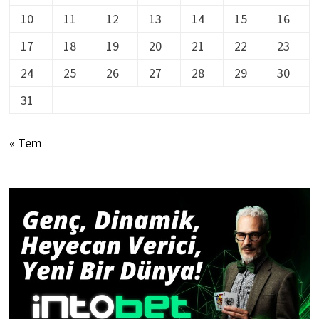
10
11
12
13
14
15
16
17
18
19
20
21
22
23
24
25
26
27
28
29
30
31
« Tem