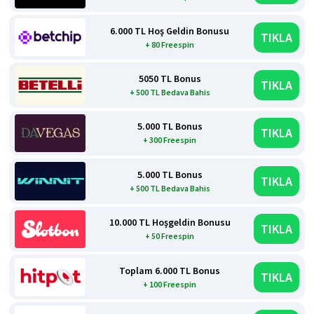
6.000 TL Hoş Geldin Bonusu
TIKLA
+ 80 Freespin
5050 TL Bonus
TIKLA
+ 500 TL Bedava Bahis
5.000 TL Bonus
TIKLA
+ 300 Freespin
5.000 TL Bonus
TIKLA
+ 500 TL Bedava Bahis
10.000 TL Hoşgeldin Bonusu
TIKLA
+ 50 Freespin
Toplam 6.000 TL Bonus
TIKLA
+ 100 Freespin