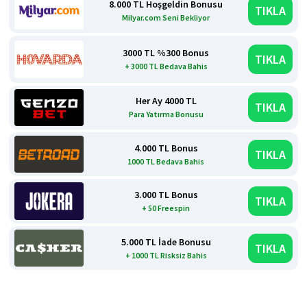
8.000 TL Hoşgeldin Bonusu
TIKLA
Milyar.com Seni Bekliyor
3000 TL %300 Bonus
TIKLA
+ 3000 TL Bedava Bahis
Her Ay 4000 TL
TIKLA
Para Yatırma Bonusu
4.000 TL Bonus
TIKLA
1000 TL Bedava Bahis
3.000 TL Bonus
TIKLA
+ 50 Freespin
5.000 TL İade Bonusu
TIKLA
+ 1000 TL Risksiz Bahis