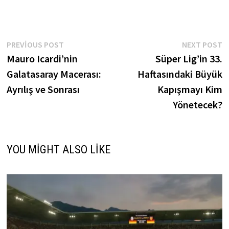
Yazı
Previous
N
PREVIOUS POST
NEXT POST
post:
p
Mauro Icardi’nin
Süper Lig’in 33.
gezinmesi
Galatasaray Macerası:
Haftasındaki Büyük
Ayrılış ve Sonrası
Kapışmayı Kim
Yönetecek?
YOU MIGHT ALSO LIKE