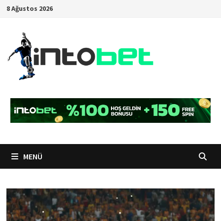
İçeriğe
8 Ağustos 2026
geç
MENÜ