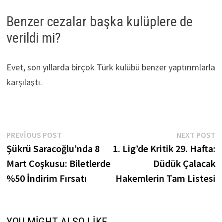
Benzer cezalar başka kulüplere de
verildi mi?
Evet, son yıllarda birçok Türk kulübü benzer yaptırımlarla
karşılaştı.
Yazı
Previous
N
PREVIOUS POST
NEXT POST
post:
p
Şükrü Saracoğlu’nda 8
1. Lig’de Kritik 29. Hafta:
gezinmesi
Mart Coşkusu: Biletlerde
Düdük Çalacak
%50 İndirim Fırsatı
Hakemlerin Tam Listesi
YOU MIGHT ALSO LIKE