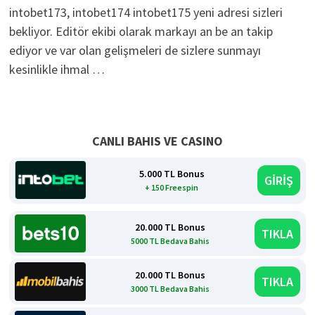
intobet173, intobet174 intobet175 yeni adresi sizleri
bekliyor. Editör ekibi olarak markayı an be an takip
ediyor ve var olan gelişmeleri de sizlere sunmayı
kesinlikle ihmal …
CANLI BAHIS VE CASINO
5.000 TL Bonus
GİRİŞ
+ 150 Freespin
20.000 TL Bonus
TIKLA
5000 TL Bedava Bahis
20.000 TL Bonus
TIKLA
3000 TL Bedava Bahis