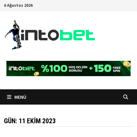
İçeriğe
6 Ağustos 2026
geç
MENÜ
GÜN:
11 EKIM 2023