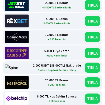
20.000 TL Bonus
TIKLA
+ 5.000 TL Bedava Bahis
5.000 TL Bonus
TIKLA
5.000 TL Bedava Bahis
12.000 TL Bonus
TIKLA
+ 120 Freespin
5.000 TL'ye Varan
TIKLA
%100 Nakit İade!
2.000 USDT (88.000TL) Nakit İade
TIKLA
Sadece Kripto & Kimliksiz Giriş
20.000 TL Bonus
TIKLA
+ 200 Freespin
6.000 TL Hoş Geldin Bonusu
TIKLA
+ 80 Freespin